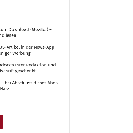
r zum Download (Mo.-So.) –
nd lesen
LUS-Artikel in der News-App
weniger Werbung
 Podcasts Ihrer Redaktion und
tschrift geschenkt
 – bei Abschluss dieses Abos
 Harz