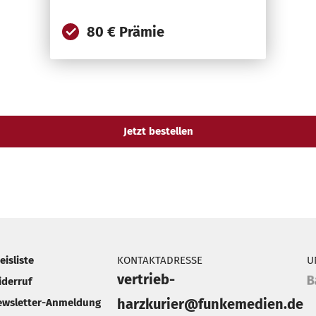
80 € Prämie
eisliste
KONTAKTADRESSE
U
vertrieb-
iderruf
harzkurier@funkemedien.de
ewsletter-Anmeldung