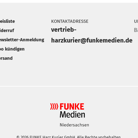
eisliste
KONTAKTADRESSE
U
vertrieb-
iderruf
harzkurier@funkemedien.de
ewsletter-Anmeldung
bo kündigen
ersand
© 2026 FUNKE Harz Kurier GmbH. Alle Rechte vorbehalten.