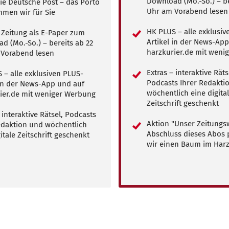
Download (Mo.-So.) – be
ie Deutsche Post – das Porto
Uhr am Vorabend lesen
men wir für Sie
HK PLUS – alle exklusiv
e Zeitung als E-Paper zum
Artikel in der News-Ap
d (Mo.-So.) – bereits ab 22
harzkurier.de mit weni
Vorabend lesen
Extras – interaktive Räts
 – alle exklusiven PLUS-
Podcasts Ihrer Redakti
 in der News-App und auf
wöchentlich eine digita
ier.de mit weniger Werbung
Zeitschrift geschenkt
 interaktive Rätsel, Podcasts
Aktion "Unser Zeitungsw
edaktion und wöchentlich
Abschluss dieses Abos 
itale Zeitschrift geschenkt
wir einen Baum im Har