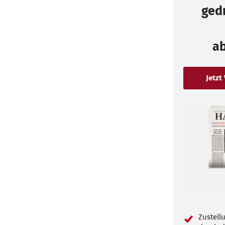
gedr
a
Zustell