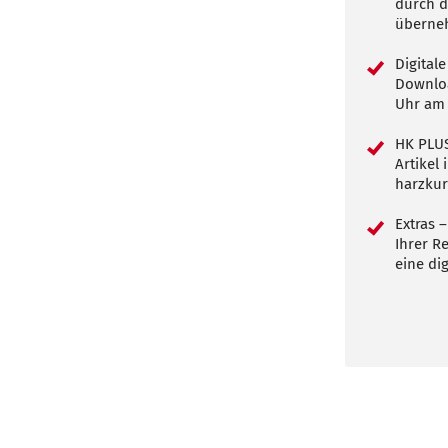
durch d
überneh
Digital
Downloa
Uhr am 
HK PLUS
Artikel
harzkur
Extras –
Ihrer R
eine dig