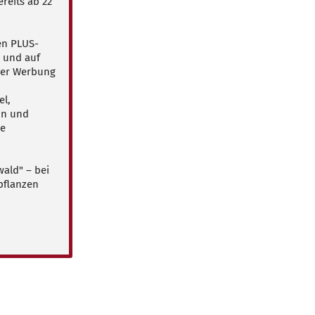
reits ab 22
en PLUS-
p und auf
ger Werbung
el,
on und
le
ald" – bei
pflanzen
z