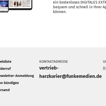
ein kostenloses DIGITALES EXT
bequem und schnell in Ihrer 
können.
eisliste
KONTAKTADRESSE
U
vertrieb-
iderruf
harzkurier@funkemedien.de
ewsletter-Anmeldung
bo kündigen
ersand