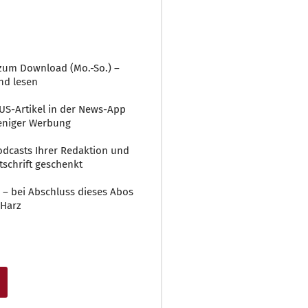
r zum Download (Mo.-So.) –
nd lesen
LUS-Artikel in der News-App
weniger Werbung
 Podcasts Ihrer Redaktion und
tschrift geschenkt
 – bei Abschluss dieses Abos
 Harz