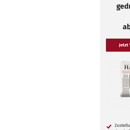
gedr
a
Zustell