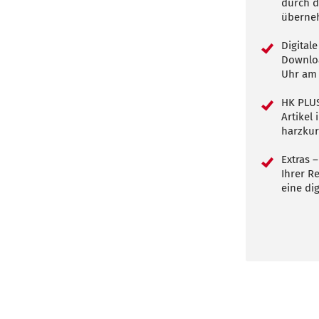
durch d
überneh
Digital
Downloa
Uhr am 
HK PLUS
Artikel
harzkur
Extras –
Ihrer R
eine dig