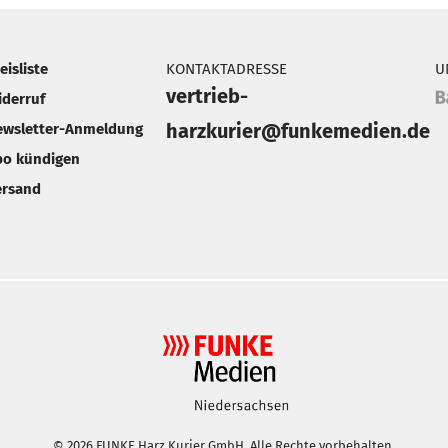
eisliste
KONTAKTADRESSE
U
vertrieb-
iderruf
harzkurier@funkemedien.de
ewsletter-Anmeldung
bo kündigen
ersand
© 2026 FUNKE Harz Kurier GmbH. Alle Rechte vorbehalten.