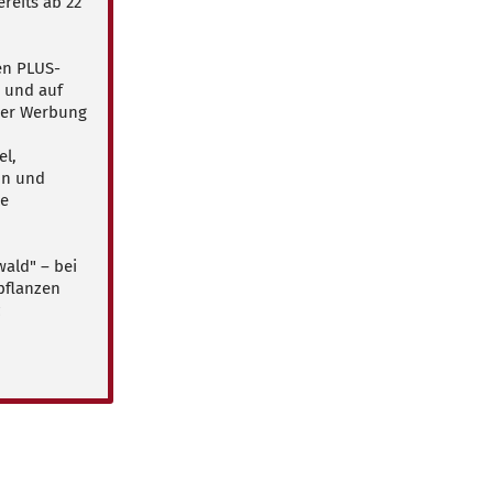
reits ab 22
en PLUS-
p und auf
ger Werbung
el,
on und
le
ald" – bei
pflanzen
z