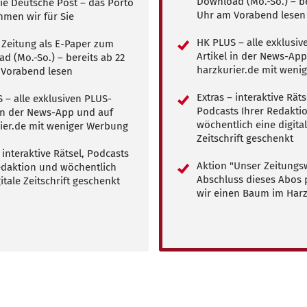
Download (Mo.-So.) – be
ie Deutsche Post – das Porto
Uhr am Vorabend lesen
men wir für Sie
HK PLUS – alle exklusiv
e Zeitung als E-Paper zum
Artikel in der News-Ap
d (Mo.-So.) – bereits ab 22
harzkurier.de mit weni
Vorabend lesen
Extras – interaktive Räts
 – alle exklusiven PLUS-
Podcasts Ihrer Redakti
 in der News-App und auf
wöchentlich eine digita
ier.de mit weniger Werbung
Zeitschrift geschenkt
 interaktive Rätsel, Podcasts
Aktion "Unser Zeitungsw
edaktion und wöchentlich
Abschluss dieses Abos 
itale Zeitschrift geschenkt
wir einen Baum im Har